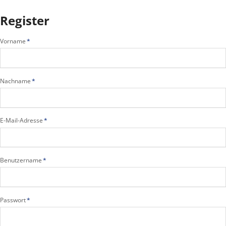
Register
Pflichtfeld
Vorname
*
Pflichtfeld
Nachname
*
Pflichtfeld
E-Mail-Adresse
*
Pflichtfeld
Benutzername
*
Pflichtfeld
Passwort
*