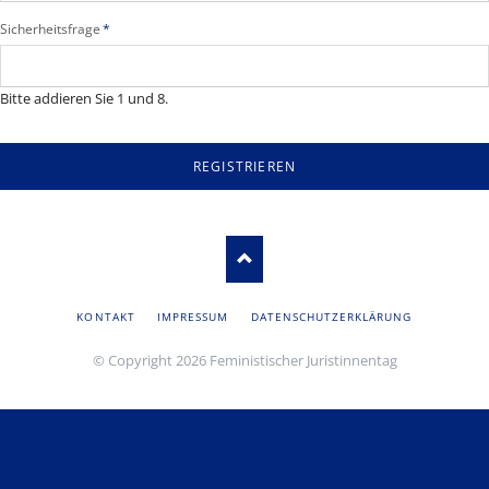
Pflichtfeld
Sicherheitsfrage
*
Bitte addieren Sie 1 und 8.
REGISTRIEREN
NAVIGATION
KONTAKT
IMPRESSUM
DATENSCHUTZERKLÄRUNG
ÜBERSPRINGEN
© Copyright 2026 Feministischer Juristinnentag