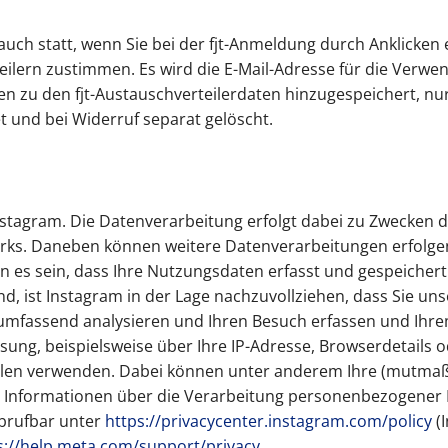
 auch statt, wenn Sie bei der fjt-Anmeldung durch Anklicke
ilern zustimmen. Es wird die E-Mail-Adresse für die Verw
n zu den fjt-Austauschverteilerdaten hinzugespeichert, n
 und bei Widerruf separat gelöscht.
Instagram. Die Datenverarbeitung erfolgt dabei zu Zwecken de
rks. Daneben können weitere Datenverarbeitungen erfolgen
ann es sein, dass Ihre Nutzungsdaten erfasst und gespeiche
d, ist Instagram in der Lage nachzuvollziehen, dass Sie unse
 umfassend analysieren und Ihren Besuch erfassen und Ih
sung, beispielsweise über Ihre IP-Adresse, Browserdetails o
ilen verwenden. Dabei können unter anderem Ihre (mutmaßl
 Informationen über die Verarbeitung personenbezogener D
abrufbar unter
https://privacycenter.instagram.com/policy
(I
s://help.meta.com/support/privacy